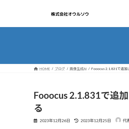
コ
ナ
ン
ビ
テ
ゲ
ン
ー
ツ
シ
へ
ョ
ス
ン
キ
に
ッ
移
プ
動
HOME
ブログ
画像生成AI
Fooocus 2.1.831で
Fooocus 2.1.831で
る
最
2023年12月26日
2023年12月25日
代
終