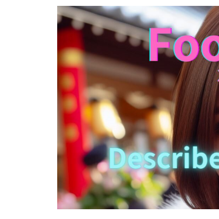
更
新
日
時
: